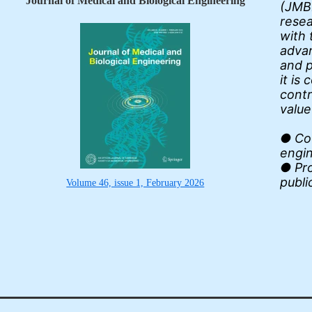
Journal of Medical and Biological Engineering
(JMBE
resea
with 
advan
and p
it is
contr
value
● Cov
engi
● Pro
publi
Volume 46, issue 1, February 2026