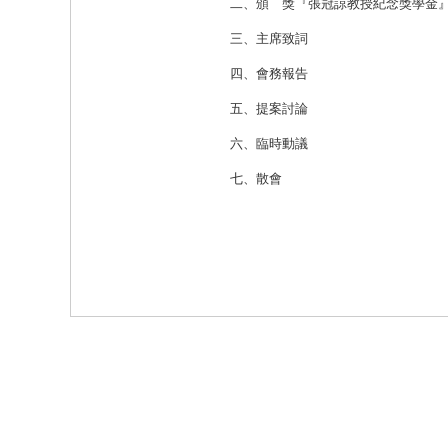
二、頒 獎『張冠諒教授紀念獎學金
三、主席致詞
四、會務報告
五、提案討論
六、臨時動議
七、散會