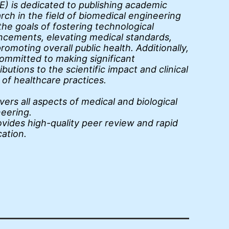
) is dedicated to publishing academic
rch in the field of biomedical engineering
the goals of fostering technological
cements, elevating medical standards,
romoting overall public health. Additionally,
 committed to making significant
ibutions to the scientific impact and clinical
 of healthcare practices.
ers all aspects of medical and biological
neering.
vides high-quality peer review and rapid
cation.