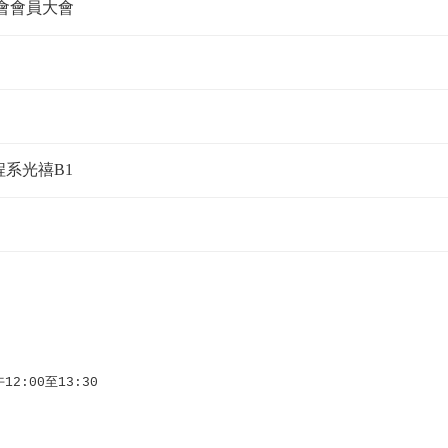
學會會員大會
系光禧B1
午
12:00
至
13:30