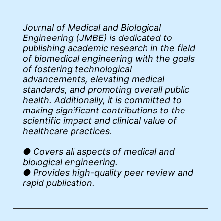
Journal of Medical and Biological
Engineering (JMBE) is dedicated to
publishing academic research in the field
of biomedical engineering with the goals
of fostering technological
advancements, elevating medical
standards, and promoting overall public
health. Additionally, it is committed to
making significant contributions to the
scientific impact and clinical value of
healthcare practices.
● Covers all aspects of medical and
biological engineering.
● Provides high-quality peer review and
rapid publication.