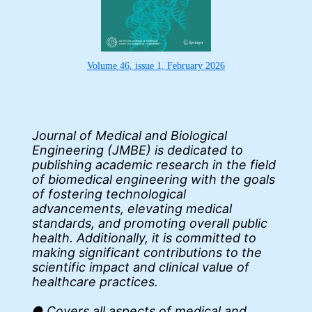
Volume 46, issue 1, February 2026
Journal of Medical and Biological
Engineering (JMBE) is dedicated to
publishing academic research in the field
of biomedical engineering with the goals
of fostering technological
advancements, elevating medical
standards, and promoting overall public
health. Additionally, it is committed to
making significant contributions to the
scientific impact and clinical value of
healthcare practices.
● Covers all aspects of medical and